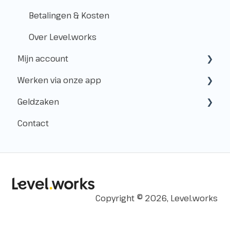
Vóór de Klus!
Betalingen & Kosten
Op de Klus
Over Level.works
Mijn account
Na de Klus!
Werken via onze app
Geldzaken
Aanmaken & toegang
Geldzaken
AFAS Pocket App
Beheer
Aanmeldingen
Contact
Shifts
Betaling
Flexpools
Administratie
Afspraken
Uren & Checkout
Copyright © 2026, Level.works