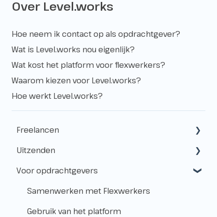
Over Level.works
Hoe neem ik contact op als opdrachtgever?
Wat is Level.works nou eigenlijk?
Wat kost het platform voor flexwerkers?
Waarom kiezen voor Level.works?
Hoe werkt Level.works?
Freelancen
Uitzenden
Starten als freelancer
Voor opdrachtgevers
Kvk & btw-id
Hoe werkt het uitzenden?
Verzekeringen
Freelancen en uitzenden
Samenwerken met Flexwerkers
Belastingen
Aanmelden voor klussen
Gebruik van het platform