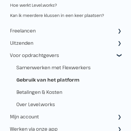
Hoe werkt Level.works?
Kan ik meerdere klussen in een keer plaatsen?
Freelancen
Uitzenden
Starten als freelancer
Voor opdrachtgevers
Kvk & btw-id
Hoe werkt het uitzenden?
Verzekeringen
Freelancen en uitzenden
Samenwerken met Flexwerkers
Belastingen
Aanmelden voor klussen
Gebruik van het platform
Vóór de Klus!
Betalingen & Kosten
Op de Klus
Over Level.works
Mijn account
Na de Klus!
Werken via onze app
Geldzaken
Aanmaken & toegang