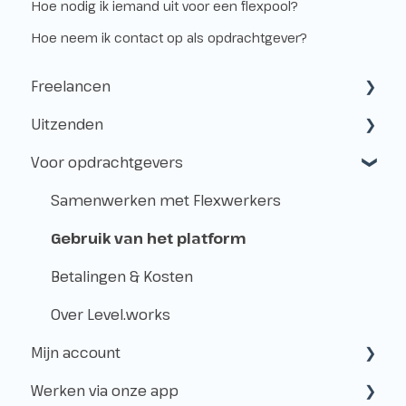
Hoe nodig ik iemand uit voor een flexpool?
Hoe neem ik contact op als opdrachtgever?
Freelancen
Uitzenden
Starten als freelancer
Voor opdrachtgevers
Kvk & btw-id
Hoe werkt het uitzenden?
Verzekeringen
Freelancen en uitzenden
Samenwerken met Flexwerkers
Belastingen
Aanmelden voor klussen
Gebruik van het platform
Vóór de Klus!
Betalingen & Kosten
Op de Klus
Over Level.works
Mijn account
Na de Klus!
Werken via onze app
Geldzaken
Aanmaken & toegang