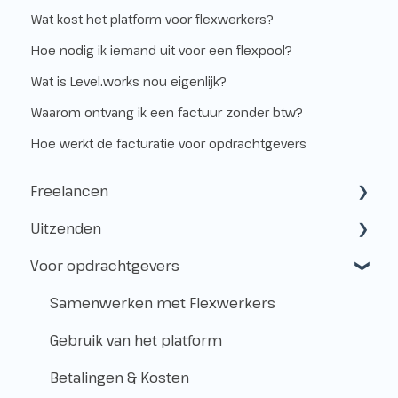
Wat kost het platform voor flexwerkers?
Hoe nodig ik iemand uit voor een flexpool?
Wat is Level.works nou eigenlijk?
Waarom ontvang ik een factuur zonder btw?
Hoe werkt de facturatie voor opdrachtgevers
Freelancen
Uitzenden
Starten als freelancer
Voor opdrachtgevers
Kvk & btw-id
Hoe werkt het uitzenden?
Verzekeringen
Freelancen en uitzenden
Samenwerken met Flexwerkers
Belastingen
Aanmelden voor klussen
Gebruik van het platform
Vóór de Klus!
Betalingen & Kosten