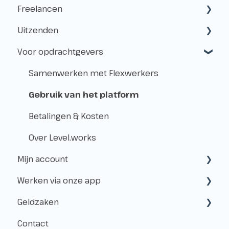
Freelancen
Uitzenden
Starten als freelancer
Voor opdrachtgevers
Kvk & btw-id
Hoe werkt het uitzenden?
Verzekeringen
Freelancen en uitzenden
Samenwerken met Flexwerkers
Belastingen
Aanmelden voor klussen
Gebruik van het platform
Vóór de Klus!
Betalingen & Kosten
Op de Klus
Over Level.works
Mijn account
Na de Klus!
Werken via onze app
Geldzaken
Aanmaken & toegang
Geldzaken
AFAS Pocket App
Beheer
Aanmeldingen
Contact
Shifts
Betaling