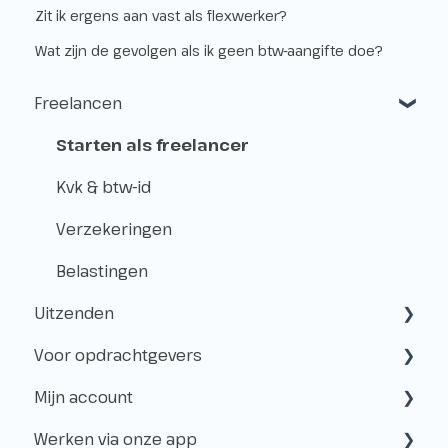
Zit ik ergens aan vast als flexwerker?
Wat zijn de gevolgen als ik geen btw-aangifte doe?
Freelancen
Starten als freelancer
Kvk & btw-id
Verzekeringen
Belastingen
Uitzenden
Voor opdrachtgevers
Hoe werkt het uitzenden?
Mijn account
Freelancen en uitzenden
Samenwerken met Flexwerkers
Werken via onze app
Aanmelden voor klussen
Gebruik van het platform
Aanmaken & toegang