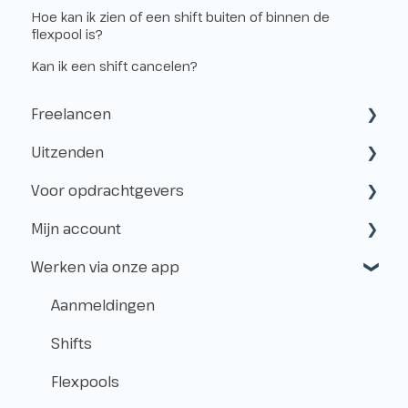
Hoe kan ik zien of een shift buiten of binnen de
flexpool is?
Kan ik een shift cancelen?
Freelancen
Uitzenden
Starten als freelancer
Voor opdrachtgevers
Kvk & btw-id
Hoe werkt het uitzenden?
Mijn account
Verzekeringen
Freelancen en uitzenden
Samenwerken met Flexwerkers
Werken via onze app
Belastingen
Aanmelden voor klussen
Gebruik van het platform
Aanmaken & toegang
Vóór de Klus!
Betalingen & Kosten
Beheer
Aanmeldingen
Op de Klus
Over Level.works
Shifts
Na de Klus!
Flexpools