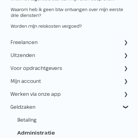
Waarom heb ik geen btw ontvangen over mijn eerste
drie diensten?
Worden mijn reiskosten vergoed?
Freelancen
Uitzenden
Starten als freelancer
Voor opdrachtgevers
Kvk & btw-id
Hoe werkt het uitzenden?
Mijn account
Verzekeringen
Freelancen en uitzenden
Samenwerken met Flexwerkers
Werken via onze app
Belastingen
Aanmelden voor klussen
Gebruik van het platform
Aanmaken & toegang
Geldzaken
Vóór de Klus!
Betalingen & Kosten
Beheer
Aanmeldingen
Op de Klus
Over Level.works
Shifts
Betaling
Na de Klus!
Flexpools
Administratie