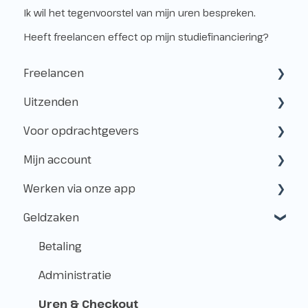
Ik wil het tegenvoorstel van mijn uren bespreken.
Heeft freelancen effect op mijn studiefinanciering?
Freelancen
Uitzenden
Starten als freelancer
Voor opdrachtgevers
Kvk & btw-id
Hoe werkt het uitzenden?
Mijn account
Verzekeringen
Freelancen en uitzenden
Samenwerken met Flexwerkers
Werken via onze app
Belastingen
Aanmelden voor klussen
Gebruik van het platform
Aanmaken & toegang
Geldzaken
Vóór de Klus!
Betalingen & Kosten
Beheer
Aanmeldingen
Op de Klus
Over Level.works
Shifts
Betaling
Na de Klus!
Flexpools
Administratie
Geldzaken
Afspraken
Uren & Checkout