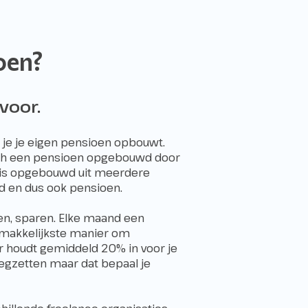
oen?
voor.
t je je eigen pensioen opbouwt.
sch een pensioen opgebouwd door
r is opgebouwd uit meerdere
eld en dus ook pensioen.
ken, sparen. Elke maand een
emakkelijkste manier om
r houdt gemiddeld 20% in voor je
wegzetten maar dat bepaal je