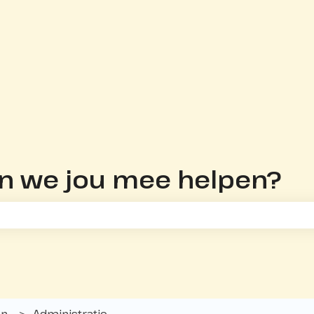
en we jou mee helpen?
t zoekveld is leeg.
en
Administratie