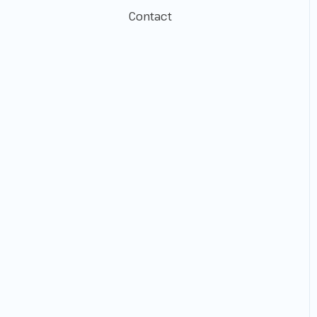
Na de Klus!
Contact
Geldzaken
AFAS Pocket App