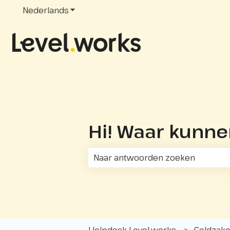
Nederlands
Submenu tonen voor vertalingen
Hi! Waar kunn
Er zijn geen suggesties want he
Helpdesk Level.works
Geldzak