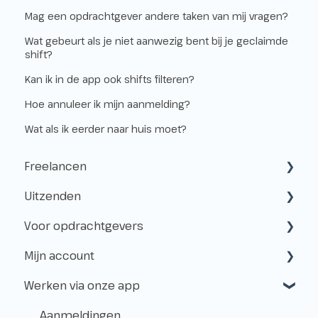
Mag een opdrachtgever andere taken van mij vragen?
Wat gebeurt als je niet aanwezig bent bij je geclaimde
shift?
Kan ik in de app ook shifts filteren?
Hoe annuleer ik mijn aanmelding?
Wat als ik eerder naar huis moet?
Freelancen
Uitzenden
Starten als freelancer
Voor opdrachtgevers
Kvk & btw-id
Hoe werkt het uitzenden?
Mijn account
Verzekeringen
Freelancen en uitzenden
Samenwerken met Flexwerkers
Werken via onze app
Belastingen
Aanmelden voor klussen
Gebruik van het platform
Aanmaken & toegang
Vóór de Klus!
Betalingen & Kosten
Beheer
Aanmeldingen