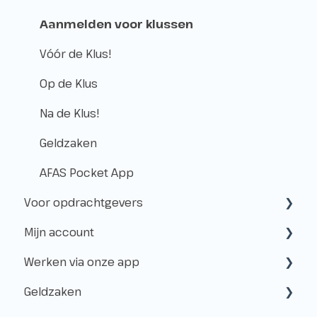
Belastingen
Aanmelden voor klussen
Vóór de Klus!
Op de Klus
Na de Klus!
Geldzaken
AFAS Pocket App
Voor opdrachtgevers
Mijn account
Samenwerken met Flexwerkers
Werken via onze app
Gebruik van het platform
Aanmaken & toegang
Geldzaken
Betalingen & Kosten
Beheer
Aanmeldingen